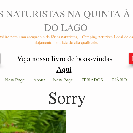
S NATURISTAS NA QUINTA À
DO LAGO
nshire para uma escapadela de férias naturistas,
Camping naturista Local de ca
alojamento naturista de alta qualidade.
Veja nosso livro de boas-vindas
Aqui
New Page
About
New Page
FERIADOS
DIÁRIO
Sorry