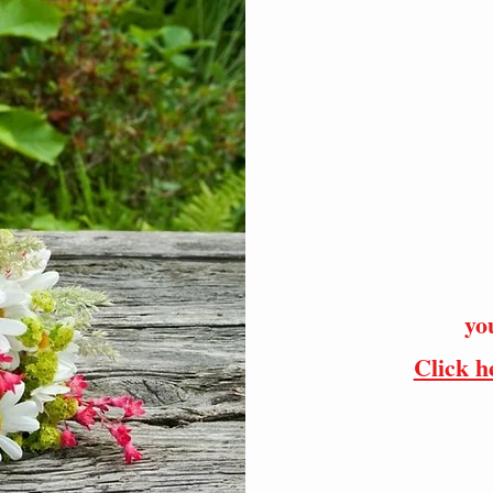
yo
Click 