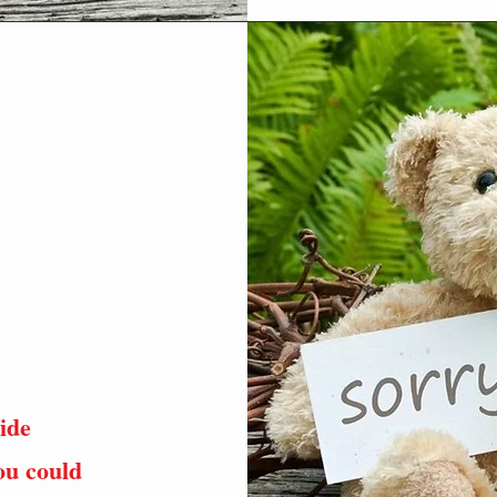
ide
you could