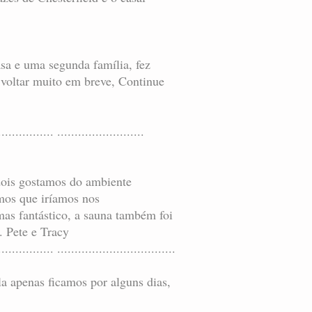
sa e uma segunda família, fez
 voltar muito em breve, Continue
................ .........................
 dois gostamos do ambiente
mos que iríamos nos
mas fantástico, a sauna também foi
. Pete e Tracy
................ ..................................
la apenas ficamos por alguns dias,