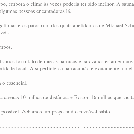
po, embora o clima às vezes poderia ter sido melhor. A saun
algumas pessoas encantadoras lá.
galinhas e os patos (um dos quais apelidamos de Michael Schu
veis.
impos.
amos foi o fato de que as barracas e caravanas estão em áre
oridade local. A superfície da barraca não é exatamente a mel
 o essencial.
 a apenas 10 milhas de distância e Boston 16 milhas que visit
e possível. Achamos um preço muito razoável sábio.
... .................................................. ..................................