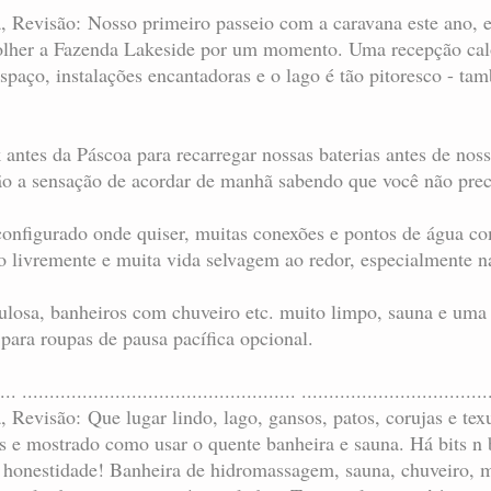
ta, Revisão: Nosso primeiro passeio com a caravana este ano,
lher a Fazenda Lakeside por um momento. Uma recepção calo
espaço, instalações encantadoras e o lago é tão pitoresco -
 antes da Páscoa para recarregar nossas baterias antes de nos
o a sensação de acordar de manhã sabendo que você não precisa
configurado onde quiser, muitas conexões e pontos de água c
o livremente e muita vida selvagem ao redor, especialmente n
losa, banheiros com chuveiro etc. muito limpo, sauna e uma
para roupas de pausa pacífica opcional.
... .................................................. ..................................
a, Revisão: Que lugar lindo, lago, gansos, patos, corujas e te
s e mostrado como usar o quente banheira e sauna. Há bits n
 honestidade! Banheira de hidromassagem, sauna, chuveiro, m