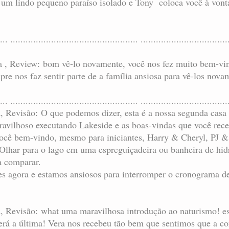
É um lindo pequeno paraíso isolado e Tony coloca você à von
... .................................................. ..................................
pa , Review: bom vê-lo novamente, você nos fez muito bem-vi
re nos faz sentir parte de a família ansiosa para vê-los novam
... .................................................. ..................................
ta, Revisão: O que podemos dizer, esta é a nossa segunda cas
ravilhoso executando Lakeside e as boas-vindas que você rece
ocê bem-vindo, mesmo para iniciantes, Harry & Cheryl, PJ & 
 Olhar para o lago em uma espreguiçadeira ou banheira de hi
a comparar.
s agora e estamos ansiosos para interromper o cronograma de 
ta, Revisão: what uma maravilhosa introdução ao naturismo! es
será a última! Vera nos recebeu tão bem que sentimos que a 