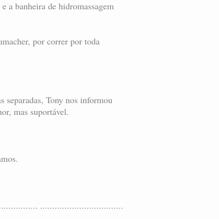
a e a banheira de hidromassagem
macher, por correr por toda
as separadas, Tony nos informou
hor, mas suportável.
amos.
................ ..................................