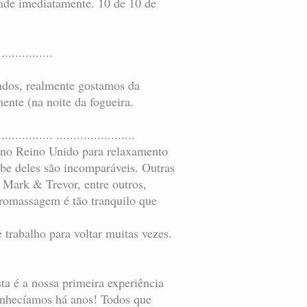
tade imediatamente. 10 de 10 de
................
ndos, realmente gostamos da
ente (na noite da fogueira.
................ .......................
a no Reino Unido para relaxamento
be deles são incomparáveis. Outras
Mark & Trevor, entre outros,
dromassagem é tão tranquilo que
trabalho para voltar muitas vezes.
ta é a nossa primeira experiência
conhecíamos há anos! Todos que