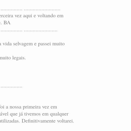
................ .........................
rceira vez aqui e voltando em
e. BA
................ .......................
 a vida selvagem e passei muito
uito legais.
................
foi a nossa primeira vez em
ável que já tivemos em qualquer
ilizadas. Definitivamente voltarei.