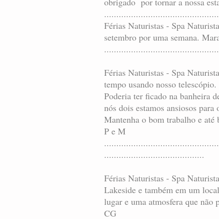
obrigado por tornar a nossa es
..............................................
Férias Naturistas - Spa Naturis
setembro por uma semana. Mara
...............................................
Férias Naturistas - Spa Naturist
tempo usando nosso telescópio.
Poderia ter ficado na banheira 
nós dois estamos ansiosos para 
Mantenha o bom trabalho e até 
P e M
...............................................
.........................................
Férias Naturistas - Spa Naturist
Lakeside e também em um local n
lugar e uma atmosfera que não po
CG