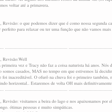
mos voltar até a primavera.
ta, Revisão: o que podemos dizer que é como nossa segunda ca
ar perfeito para relaxar ou ter uma função que não vamos mais
.... .................................................. ..................................
ta, Revisão:Well
 primeira vez e Tracy não faz a coisa naturista há anos. Nós
não somos casados, MAS no tempo em que estivemos lá decidi
 foi inacreditável. O ofurô na chuva foi o primeiro também, 
tindo horizontal.. Estaremos de volta OH mais definitivamente
... .................................................. ..................................
a, Revisão: visitamos a beira do lago e nos apaixonamos por e
ngo. ótimas pessoas e muito simpáticas.