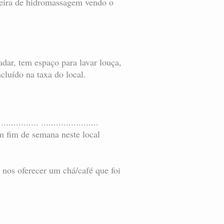
nheira de hidromassagem vendo o
adar, tem espaço para lavar louça,
cluído na taxa do local.
................ .......................
m fim de semana neste local
 nos oferecer um chá/café que foi