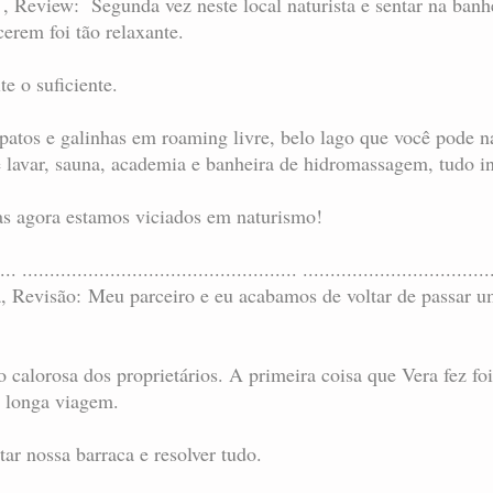
a , Review: Segunda vez neste local naturista e sentar na ba
cerem foi tão relaxante.
te o suficiente.
 patos e galinhas em roaming livre, belo lago que você pode n
 lavar, sauna, academia e banheira de hidromassagem, tudo in
s agora estamos viciados em naturismo!
... .................................................. ..................................
ta, Revisão: Meu parceiro e eu acabamos de voltar de passar u
alorosa dos proprietários. A primeira coisa que Vera fez foi
 longa viagem.
r nossa barraca e resolver tudo.