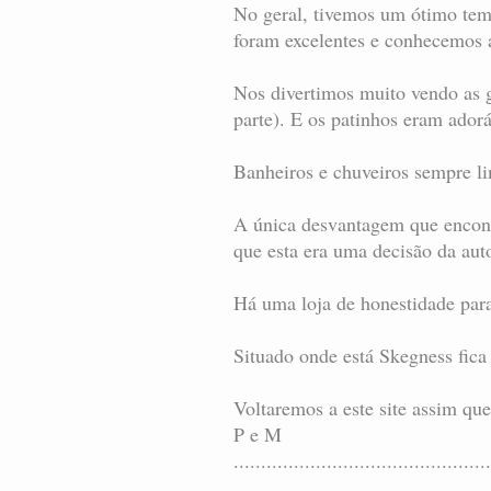
No geral, tivemos um ótimo tem
foram excelentes e conhecemos 
Nos divertimos muito vendo as 
parte). E os patinhos eram adorá
Banheiros e chuveiros sempre l
A única desvantagem que encontr
que esta era uma decisão da aut
Há uma loja de honestidade para
Situado onde está Skegness fica
Voltaremos a este site assim qu
P e M
...............................................