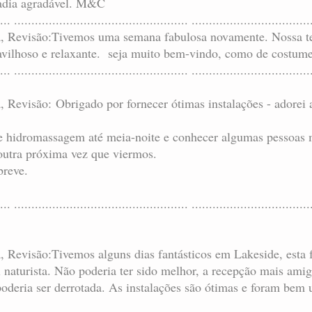
tadia agradável. M&C
.... .................................................. ..................................
ta, Revisão:Tivemos uma semana fabulosa novamente. Nossa te
vilhoso e relaxante. seja muito bem-vindo, como de costum
... .................................................. ..................................
a, Revisão: Obrigado por fornecer ótimas instalações - adorei
de hidromassagem até meia-noite e conhecer algumas pessoas m
outra próxima vez que viermos.
breve.
... .................................................. ..................................
a, Revisão:Tivemos alguns dias fantásticos em Lakeside, esta 
aturista. Não poderia ter sido melhor, a recepção mais amig
deria ser derrotada. As instalações são ótimas e foram bem ut