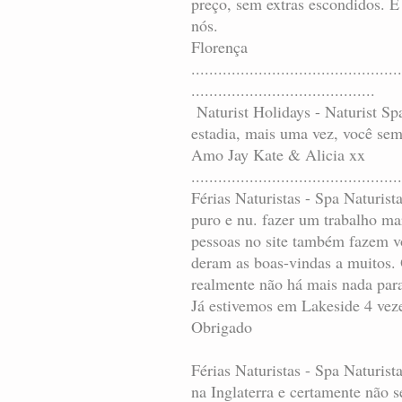
preço, sem extras escondidos. 
nós.
Florença
...............................................
.........................................
Naturist Holidays - Naturist S
estadia, mais uma vez, você semp
Amo Jay Kate & Alicia xx
...............................................
Férias Naturistas - Spa Naturis
puro e nu. fazer um trabalho ma
pessoas no site também fazem v
deram as boas-vindas a muitos.
realmente não há mais nada par
Já estivemos em Lakeside 4 veze
Obrigado
Férias Naturistas - Spa Naturis
na Inglaterra e certamente não 