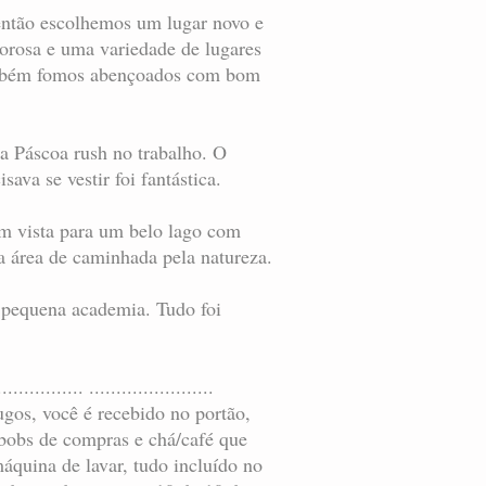
 então escolhemos um lugar novo e
rosa e uma variedade de lugares
 também fomos abençoados com bom
sa Páscoa rush no trabalho. O
va se vestir foi fantástica.
om vista para um belo lago com
a área de caminhada pela natureza.
 pequena academia. Tudo foi
................ .......................
xugos, você é recebido no portão,
 bobs de compras e chá/café que
áquina de lavar, tudo incluído no