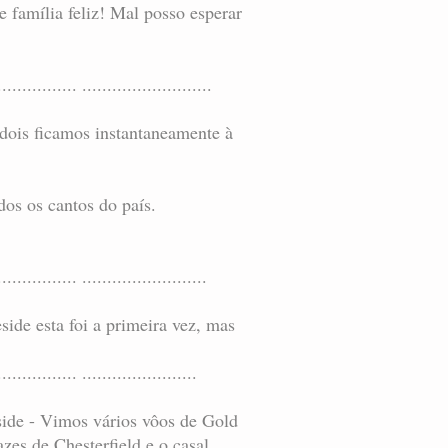
família feliz! Mal posso esperar
................ ..........................
 dois ficamos instantaneamente à
os os cantos do país.
................ .........................
ide esta foi a primeira vez, mas
................ .......................
side - Vimos vários vôos de Gold
zes de Chesterfield e o casal