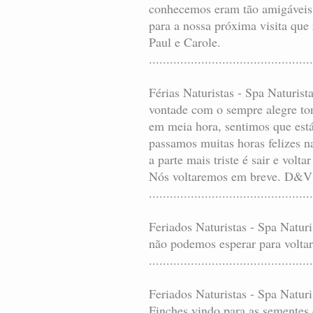
conhecemos eram tão amigáveis 
para a nossa próxima visita que
Paul e Carole.
...............................................
Férias Naturistas - Spa Naturis
vontade com o sempre alegre to
em meia hora, sentimos que está
passamos muitas horas felizes 
a parte mais triste é sair e volta
Nós voltaremos em breve. D&V
..............................................
Feriados Naturistas - Spa Natur
não podemos esperar para volta
...............................................
Feriados Naturistas - Spa Natu
Finches vindo para as sementes 