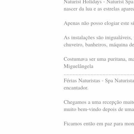
Naturist Holidays - Naturist Sp
nascer da lua e as estrelas apare
Apenas não posso elogiar este si
As instalações são inigualáveis,
chuveiro, banheiros, máquina de
Costumava ser uma puritana, ma
Miguelângela
...............................................
Férias Naturistas - Spa Naturis
encantador.
Chegamos a uma recepção muito c
muito bem-vindo depois de uma
Ficamos então em paz para monta