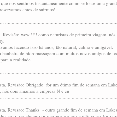
que nos sentimos instantaneamente como se fosse uma grande 
 reservamos antes de sairmos!
... .................................................. ..................................
ta, Revisão: wow !!!! como naturistas de primeira viagem, nós
ny.
vamos fazendo isso há anos, tão natural, calmo e amigável.
na banheira de hidromassagem com muitos novos amigos de tod
r para a realidade.
.... .................................................. ..................................
ista, Revisão: Obrigado for um ótimo fim de semana em Lakes
r, nós dois amamos a empresa N e eu
... .................................................. ..................................
rista, Revisão: Thanks - outro grande fim de semana em Lake
de cardo. ver alguns dos mesmos rostos da última vez (os rapa